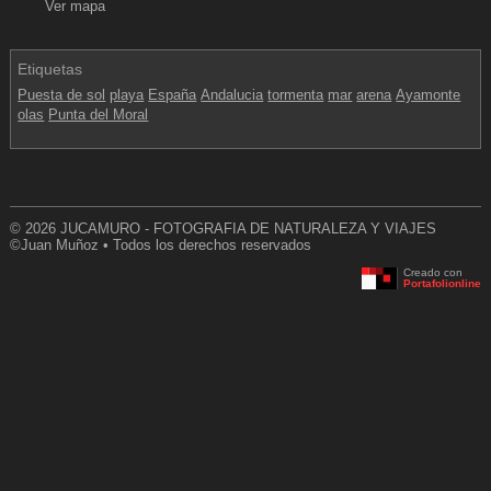
Ver mapa
Etiquetas
Puesta de sol
playa
España
Andalucia
tormenta
mar
arena
Ayamonte
olas
Punta del Moral
© 2026 JUCAMURO - FOTOGRAFIA DE NATURALEZA Y VIAJES
©Juan Muñoz • Todos los derechos reservados
Creado con
Portafolionline