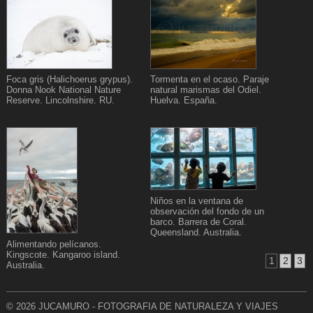
Foca gris (Halichoerus grypus).
Tormenta en el ocaso. Paraje
Donna Nook National Nature
natural marismas del Odiel.
Reserve. Lincolnshire. RU.
Huelva. España.
Niños en la ventana de
observación del fondo de un
barco. Barrera de Coral.
Queensland. Australia.
Alimentando pelícanos.
Kingscote. Kangaroo island.
1
2
3
Australia.
© 2026 JUCAMURO - FOTOGRAFIA DE NATURALEZA Y VIAJES