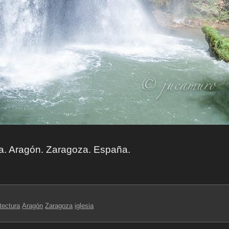
a. Aragón. Zaragoza. España.
tectura
Aragón
Zaragoza
iglesia