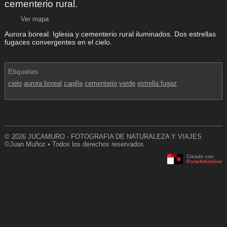
cementerio rural.
Ver mapa
Aurora boreal. Iglesia y cementerio rural iluminados. Dos estrellas
fugaces convergentes en el cielo.
Etiquetas
cielo
aurora boreal
capilla
cementerio
verde
estrella fugaz
© 2026 JUCAMURO - FOTOGRAFIA DE NATURALEZA Y VIAJES
©Juan Muñoz • Todos los derechos reservados
Creado con
Portafolionline